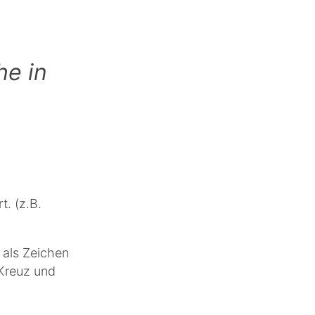
he in
. (z.B.
d als Zeichen
„Kreuz und