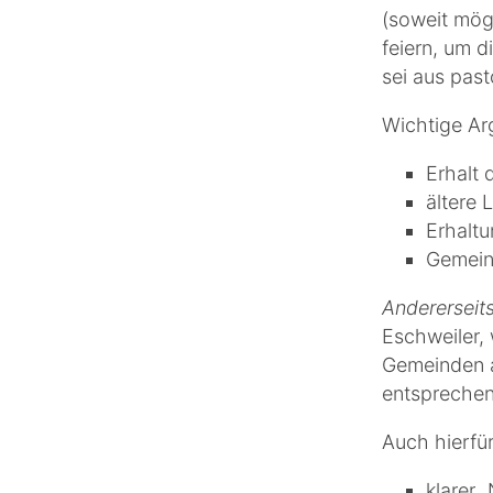
(soweit mög
feiern, um d
sei aus past
Wichtige Ar
Erhalt
ältere 
Erhaltu
Gemein
Andererseit
Eschweiler, 
Gemeinden 
entsprechen
Auch hierfü
klarer 