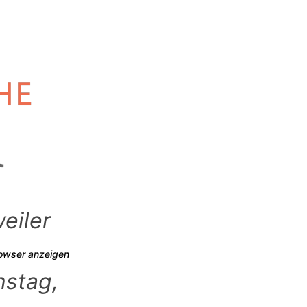
eiler
rowser anzeigen
nstag,