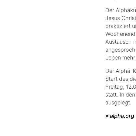
Der Alphakur
Jesus Christ
praktiziert 
Wochenendte
Austausch i
angesprochen
Leben mehr 
Der Alpha-Ku
Start des d
Freitag, 12
statt. In d
ausgelegt.
» alpha.org