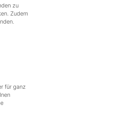
inden zu
rken. Zudem
anden.
r für ganz
elnen
ne