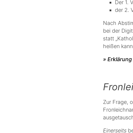
Der 1. 
der 2. 
Nach Abstim
bei der Digi
statt „Katho
heißen kann
» Erklärun
Fronl
Zur Frage, o
Fronleichna
ausgetausch
Einerseits
b