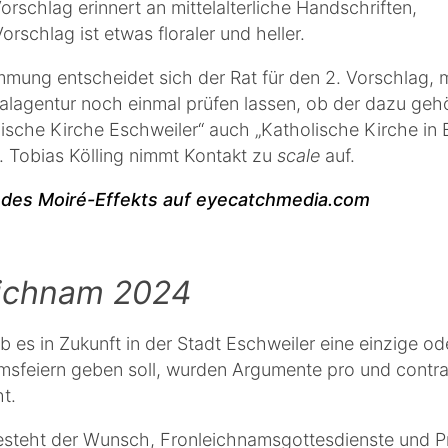
Vorschlag erinnert an mittelalterliche Handschriften,
Vorschlag ist etwas floraler und heller.
mung entscheidet sich der Rat für den 2. Vorschlag,
talagentur noch einmal prüfen lassen, ob der dazu geh
lische Kirche Eschweiler“ auch „Katholische Kirche in 
. Tobias Kölling nimmt Kontakt zu
scale
auf.
g des Moiré-Effekts auf eyecatchmedia.com
eichnam 2024
b es in Zukunft in der Stadt Eschweiler eine einzige o
msfeiern geben soll, wurden Argumente pro und contr
t.
esteht der Wunsch, Fronleichnamsgottesdienste und P