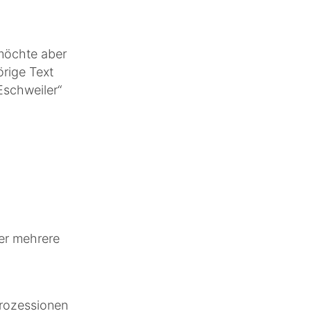
 möchte aber
örige Text
Eschweiler“
der mehrere
a
rozessionen