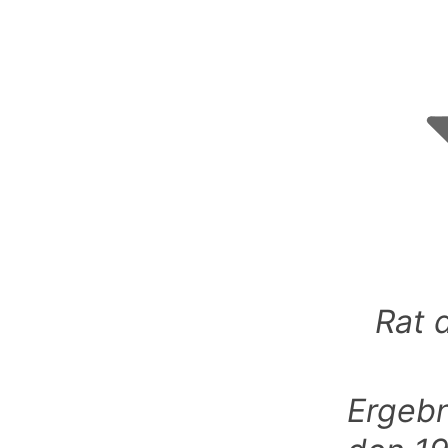
Rat 
Ergebn