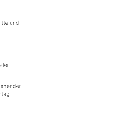
tte und -
iler
gehender
rtag