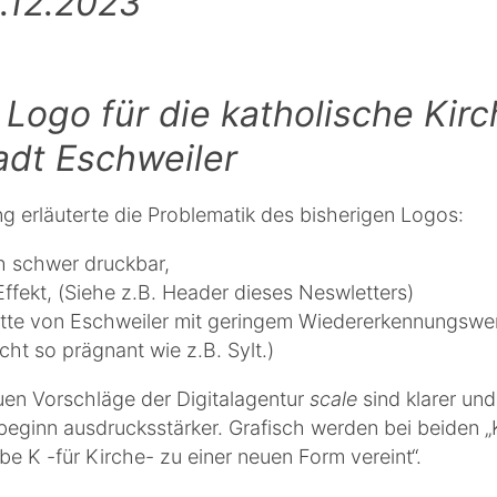
.12.2023
Logo für die katholische Kirc
adt Eschweiler
ng erläuterte die Problematik des bisherigen Logos:
h schwer druckbar,
ffekt, (Siehe z.B. Header dieses Neswletters)
tte von Eschweiler mit geringem Wiedererkennungswert
cht so prägnant wie z.B. Sylt.)
uen Vorschläge der Digitalagentur
scale
sind klarer un
beginn ausdrucksstärker. Grafisch werden bei beiden 
e K -für Kirche- zu einer neuen Form vereint“.