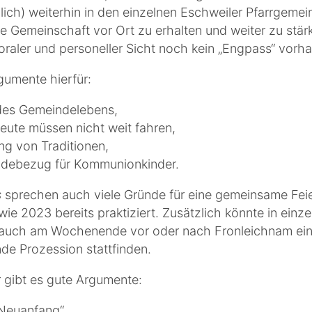
lich) weiterhin in den einzelnen Eschweiler Pfarrgeme
ie Gemeinschaft vor Ort zu erhalten und weiter zu stä
oraler und personeller Sicht noch kein „Engpass“ vorh
gumente hierfür:
 des Gemeindelebens,
Leute müssen nicht weit fahren,
ng von Traditionen,
debezug für Kommunionkinder.
s
sprechen auch viele Gründe für eine gemeinsame Feie
wie 2023 bereits praktiziert. Zusätzlich könnte in einz
auch am Wochenende vor oder nach Fronleichnam ei
de Prozession stattfinden.
r gibt es gute Argumente:
„Neuanfang“,