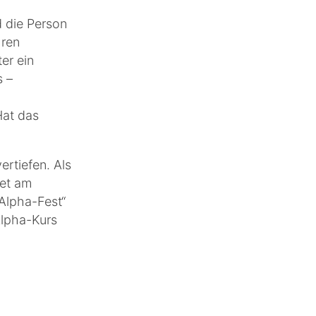
d die Person
hren
ter ein
s –
Hat das
ertiefen. Als
det am
„Alpha-Fest“
Alpha-Kurs