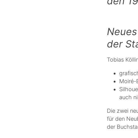
den 19
Neues 
der St
Tobias Kölli
grafisc
Moiré-E
Silhoue
auch ni
Die zwei ne
für den Neu
der Buchstab