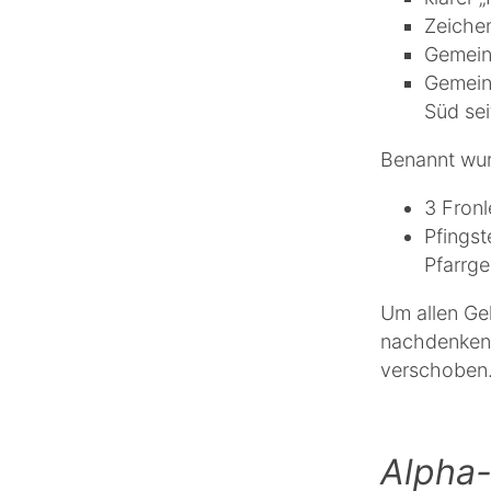
Zeiche
Gemeins
Gemein
Süd sei
Benannt wur
3 Fronl
Pfingst
Pfarrg
Um allen Ge
nachdenken 
verschoben
Alpha