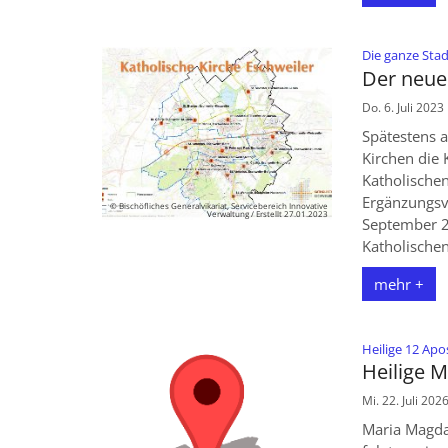
Die ganze Sta
Der neue 
Do. 6. Juli 2023
Spätestens a
Kirchen die
Katholischen
Ergänzungsv
© Bischöfliches Generalvikariat, Servicebereich Innovative
Verwaltung / Erstellt 27.01.2023
September 2
Katholischen
mehr +
Heilige 12 Apo
Heilige 
Mi. 22. Juli 202
Maria Magda