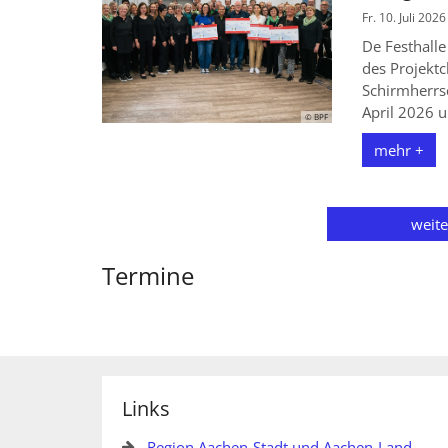
Fr. 10. Juli 2026
De Festhalle
des Projektc
Schirmherrsc
April 2026 u
© BPF
mehr +
weit
Termine
Links
Region Aachen-Stadt und Aachen-Land