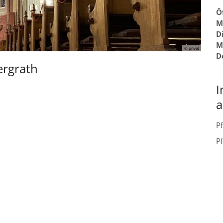
Ö
M
D
M
© privat
D
ergrath
I
a
P
P