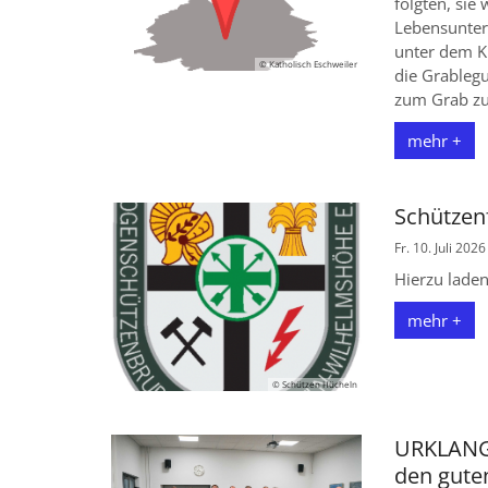
folgten, si
Lebensunterha
unter dem Kr
© Katholisch Eschweiler
die Grableg
zum Grab zur
mehr +
Schützen
Fr. 10. Juli 2026
Hierzu laden
mehr +
© Schützen Hücheln
URKLANG B
den gute