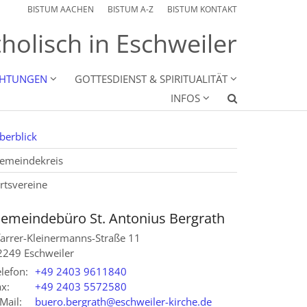
BISTUM AACHEN
BISTUM A-Z
BISTUM KONTAKT
holisch in Eschweiler
CHTUNGEN
GOTTESDIENST & SPIRITUALITÄT
INFOS
berblick
emeindekreis
rtsvereine
emeindebüro St. Antonius Bergrath
farrer-Kleinermanns-Straße 11
2249
Eschweiler
lefon:
+49 2403 9611840
x:
+49 2403 5572580
Mail:
buero.bergrath@eschweiler-kirche.de