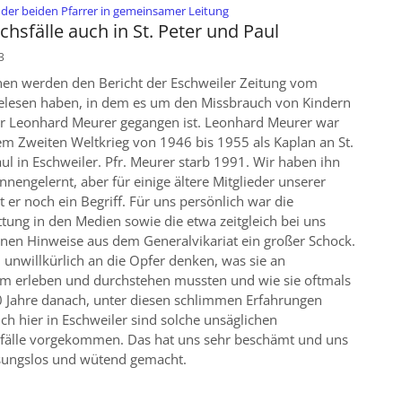
:
 der beiden Pfarrer in gemeinsamer Leitung
hsfälle auch in St. Peter und Paul
3
hnen werden den Bericht der Eschweiler Zeitung vom
elesen haben, in dem es um den Missbrauch von Kindern
er Leonhard Meurer gegangen ist. Leonhard Meurer war
m Zweiten Weltkrieg von 1946 bis 1955 als Kaplan an St.
ul in Eschweiler. Pfr. Meurer starb 1991. Wir haben ihn
ennengelernt, aber für einige ältere Mitglieder unserer
 er noch ein Begriff. Für uns persönlich war die
ttung in den Medien sowie die etwa zeitgleich bei uns
n Hinweise aus dem Generalvikariat ein großer Schock.
unwillkürlich an die Opfer denken, was sie an
em erleben und durchstehen mussten und wie sie oftmals
60 Jahre danach, unter diesen schlimmen Erfahrungen
auch hier in Eschweiler sind solche unsäglichen
fälle vorgekommen. Das hat uns sehr beschämt und uns
ssungslos und wütend gemacht.