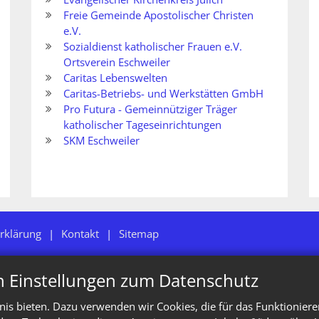
Freie Gemeinde Apostolischer Christen
e.V.
Sozialdienst katholischer Frauen e.V.
Ortsverein Eschweiler
Caritas Lebenswelten
Caritas-Betriebs- und Werkstätten GmbH
Pro Futura - Gemeinnütziger Träger
katholischer Tageseinrichtungen
SKM Eschweiler
rklärung
Kontakt
Sitemap
n Einstellungen zum Datenschutz
is bieten. Dazu verwenden wir Cookies, die für das Funktioniere