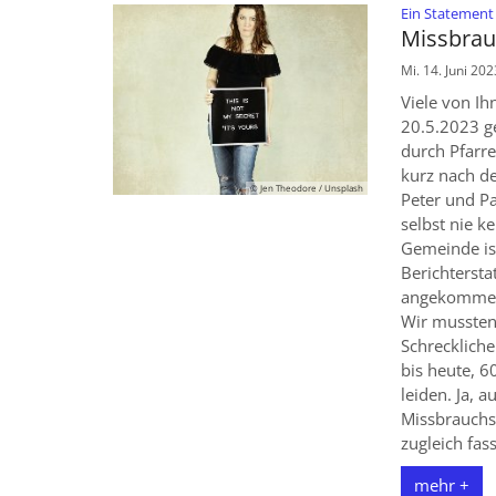
Ein Statement
Missbrauc
Mi. 14. Juni 202
Viele von I
20.5.2023 g
durch Pfarr
kurz nach de
© Jen Theodore / Unsplash
Peter und Pa
selbst nie k
Gemeinde ist
Berichtersta
angekommene
Wir mussten 
Schrecklich
bis heute, 
leiden. Ja, 
Missbrauchs
zugleich fa
mehr +