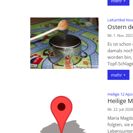
mehr +
Leitartikel N
Ostern d
Mi. 1. Nov. 202
Es ist schon
damals noch
worden bin,
Topf-Schlage
© Wolfgang Wedekind
mehr +
Heilige 12 Apo
Heilige 
Mi. 22. Juli 202
Maria Magda
folgten, si
Lebensunterha