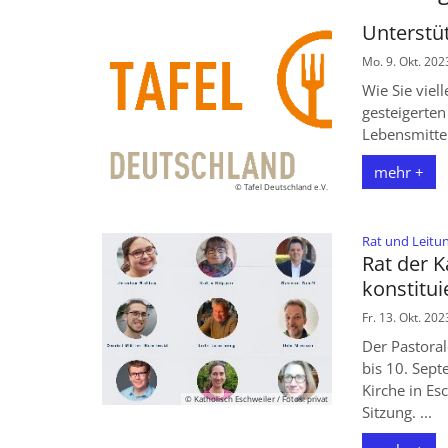
Unterstüt
Mo. 9. Okt. 202
Wie Sie viel
gesteigerte
Lebensmitte
mehr +
© Tafel Deutschland e.V.
Rat und Leitu
Rat der K
konstitui
Fr. 13. Okt. 202
Der Pastora
bis 10. Sep
Kirche in Es
© Katholisch Eschweiler / Fotos: privat
Sitzung. ...