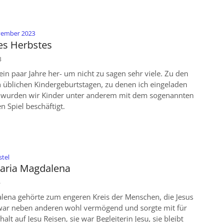
:
ovember 2023
es Herbstes
3
 ein paar Jahre her- um nicht zu sagen sehr viele. Zu den
 üblichen Kindergeburtstagen, zu denen ich eingeladen
 wurden wir Kinder unter anderem mit dem sogenannten
n Spiel beschäftigt.
:
stel
Maria Magdalena
6
lena gehörte zum engeren Kreis der Menschen, die Jesus
e war neben anderen wohl vermögend und sorgte mit für
lt auf Jesu Reisen, sie war Begleiterin Jesu, sie bleibt