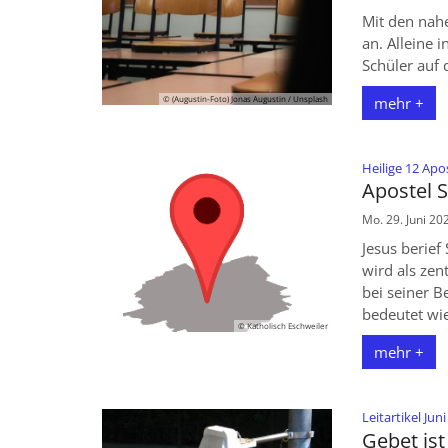
Mit den nah
an. Alleine 
Schüler auf d
© (Augustin-Foto) Jonas Augustin / Unsplash
mehr +
Heilige 12 Apo
Apostel S
Mo. 29. Juni 20
Jesus berief
wird als zen
bei seiner 
bedeutet wie 
© Katholisch Eschweiler
mehr +
Leitartikel Jun
Gebet ist