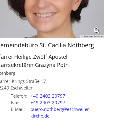
© Manfred Sonntag
emeindebüro St. Cäcilia Nothberg
farrei Heilige Zwölf Apostel
farrsekretärin
Grazyna
Poth
othberg
arrer-Krings-Straße 17
2249
Eschweiler
Telefon:
+49 2403 20797
Fax:
+49 2403 20797
E-Mail:
buero.nothberg@eschweiler-
kirche.de