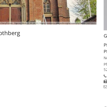
 EveryPicture - Eigenes Werk, CC BY-SA 3.0, https://commons.wikimedia.org/w/index.php?curid=19372511
Nothberg
G
P
P
N
Pf
5