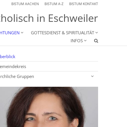
BISTUM AACHEN
BISTUM A-Z
BISTUM KONTAKT
holisch in Eschweiler
CHTUNGEN
GOTTESDIENST & SPIRITUALITÄT
INFOS
berblick
emeindekreis
irchliche Gruppen