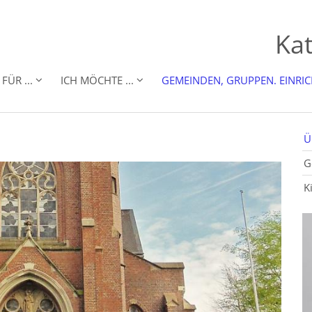
Kat
FÜR ...
ICH MÖCHTE ...
GEMEINDEN, GRUPPEN. EINRI
Ü
G
K