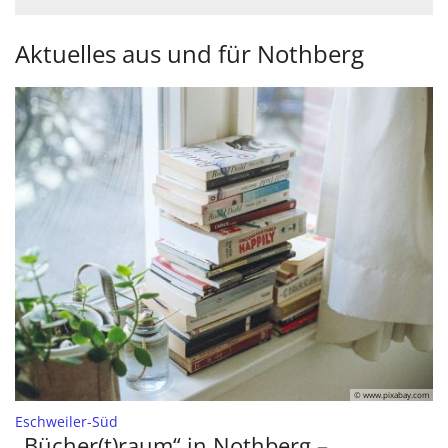
Aktuelles aus und für Nothberg
© www.pixabay.com
:
Eschweiler-Süd
„Bücher(t)raum“ in Nothberg –