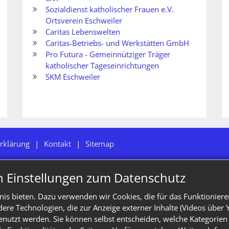
Sozialdienst katholischer Frauen e.V.
Ortsverein Eschweiler
Caritas Lebenswelten
Caritas-Betriebs- und Werkstätten GmbH
Pro Futura - Gemeinnütziger Träger
katholischer Tageseinrichtungen
SKM Eschweiler
rklärung
Kontakt
Sitemap
n Einstellungen zum Datenschutz
is bieten. Dazu verwenden wir Cookies, die für das Funktioniere
e Technologien, die zur Anzeige externer Inhalte (Videos über 
enutzt werden. Sie können selbst entscheiden, welche Kategorien 