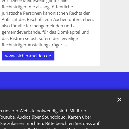
vor. Diese Meldestelle gilt für alle
Rechtsträger, die als sog. öffentliche
juristische Personen kanonischen Rechts der
Aufsicht des Bischofs von Aachen unterstehen,
also für alle Kirchengemeinden und -
gemeindeverbände, für das Domkapitel und
das Bistum selbst, sofern der jeweilige
Rechtsträger Anstellungsträger ist.
www.sicher-melden.de
✕
n unserer Website notwendig sind. Mit Ihrer
Youtube, Audios über Soundcloud, Karten über
Sie zulassen möchten. Bitte beachten Sie, dass auf