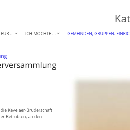
Kat
FÜR ...
ICH MÖCHTE ...
GEMEINDEN, GRUPPEN. EINRI
:
ung
derversammlung
 die Kevelaer-Bruderschaft
der Betrübten, an den