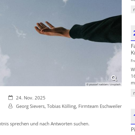
F
D
K
Fr
W
1
mi
© youssef naddam / Unsplash
Datum:
24. Nov. 2025
Von:
Georg Sievers, Tobias Kölling, Firmteam Eschweiler
tnis sprechen und nach Antworten suchen.
P
D