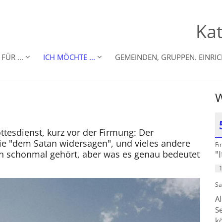
Kat
FÜR ...
ICH MÖCHTE ...
GEMEINDEN, GRUPPEN. EINRI
W
esdienst, kurz vor der Firmung: Der
sie "dem Satan widersagen", und vieles andere
Fi
D
n schonmal gehört, aber was es genau bedeutet
"
1
Sa
Al
Se
kö