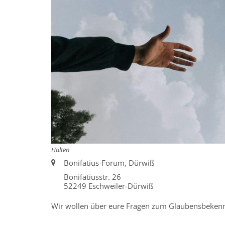
Halten
Ort:
Bonifatius-Forum, Dürwiß
Bonifatiusstr. 26
52249
Eschweiler-Dürwiß
Wir wollen über eure Fragen zum Glaubensbekenn