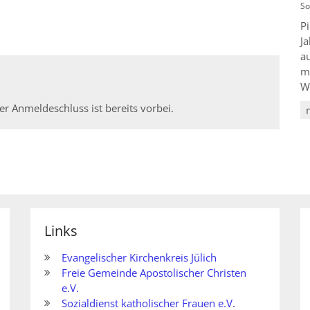
So
Pi
J
a
m
W
r Anmeldeschluss ist bereits vorbei.
Links
Evangelischer Kirchenkreis Jülich
Freie Gemeinde Apostolischer Christen
e.V.
Sozialdienst katholischer Frauen e.V.