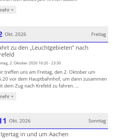
mehr +
2
Okt. 2026
Freitag
ahrt zu den „Leuchtgebieten“ nach
atum: 2. Oktober 2026
refeld
eitag, 2. Oktober 2026 16:20 - 23:30
ir treffen uns am Freitag, den 2. Oktober um
6.20 vor dem Hauptbahnhof, um dann zusammen
t dem Zug nach Krefeld zu fahren. ...
mehr +
11
Okt. 2026
Sonntag
ilgertag in und um Aachen
atum: 11. Oktober 2026