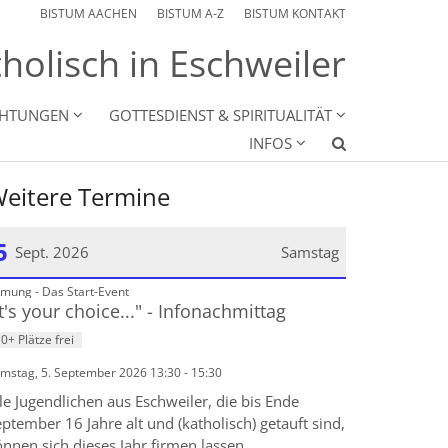
BISTUM AACHEN
BISTUM A-Z
BISTUM KONTAKT
holisch in Eschweiler
CHTUNGEN
GOTTESDIENST & SPIRITUALITÄT
INFOS
eitere Termine
5
Sept. 2026
Samstag
:
rmung - Das Start-Event
atum: 5. September 2026
It's your choice..." - Infonachmittag
0+ Plätze frei
mstag, 5. September 2026 13:30 - 15:30
le Jugendlichen aus Eschweiler, die bis Ende
ptember 16 Jahre alt und (katholisch) getauft sind,
nnen sich dieses Jahr firmen lassen.