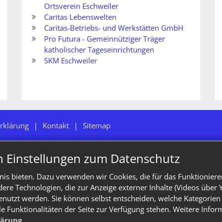
Ortsverein Eschweiler
Caritas Lebenswelten
Caritas-Betriebs- und Werkstätten GmbH
Pro Futura - Gemeinnütziger Träger
katholischer Tageseinrichtungen
SKM Eschweiler
rklärung
Kontakt
Sitemap
n Einstellungen zum Datenschutz
is bieten. Dazu verwenden wir Cookies, die für das Funktioniere
e Technologien, die zur Anzeige externer Inhalte (Videos über 
enutzt werden. Sie können selbst entscheiden, welche Kategorien 
le Funktionalitäten der Seite zur Verfügung stehen. Weitere Info
lärung
.