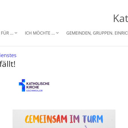
Kat
FÜR ...
ICH MÖCHTE ...
GEMEINDEN, GRUPPEN. EINRI
:
ienstes
llt!