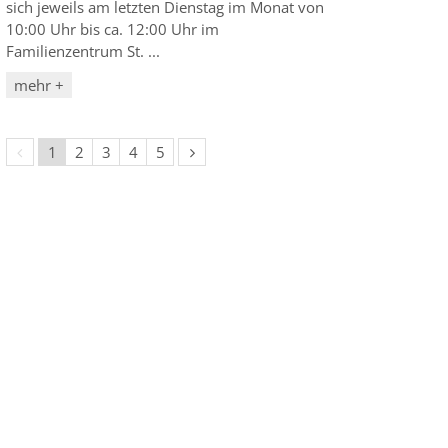
sich jeweils am letzten Dienstag im Monat von
10:00 Uhr bis ca. 12:00 Uhr im
Familienzentrum St. ...
mehr +
Vorherige Seite
Nächste Seite
1
2
3
4
5