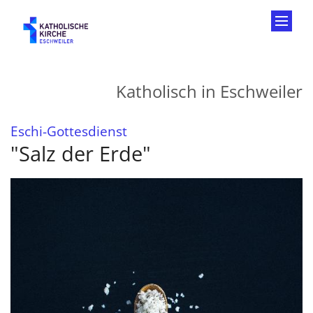
Zum Inhalt springen
Katholisch in Eschweiler
:
Eschi-Gottesdienst
"Salz der Erde"