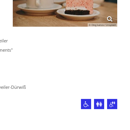
© Oleg Ivanov / Unsplash
iler
ments"
weiler-Dürwiß