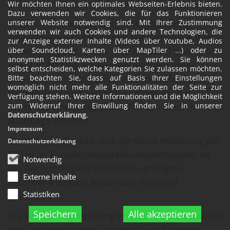
auf diesem Wege zu informieren.
Wir möchten Ihnen ein optimales Webseiten-Erlebnis bieten.
Dazu verwenden wir Cookies, die für das Funktionieren
Die Verarbeitung der bei der Registrierung
unserer Website notwendig sind. Mit Ihrer Zustimmung
verwenden wir auch Cookies und andere Technologien, die
eingegebenen Daten erfolgt auf Grundlage Ihrer
zur Anzeige externer Inhalte (Videos über Youtube, Audios
Einwilligung (Art. 6 Abs. 1 lit. a DSGVO bzw. § 6
über Soundcloud, Karten über MapTiler ...) oder zu
anonymen Statistikzwecken genutzt werden. Sie können
Abs. 1 lit b KDG). Sie können eine von Ihnen
selbst entscheiden, welche Kategorien Sie zulassen möchten.
erteilte Einwilligung jederzeit widerrufen. Bis zu
Bitte beachten Sie, dass auf Basis Ihrer Einstellungen
womöglich nicht mehr alle Funktionalitäten der Seite zur
diesem Zeitpunkt erstellte Beiträge etwa in
Verfügung stehen. Weitere Informationen und die Möglichkeit
Terminankündigungen und Artikeln bleiben
zum Widerruf Ihrer Einwillung finden Sie in unserer
Datenschutzerklärung
.
allerdings erhalten.
Impressum
Zum Widerruf reicht eine formlose Mitteilung per
Datenschutzerklärung
E-Mail an
kontakt@baustelle-internetprojekt.de
.
Notwendig
Die Rechtmäßigkeit der bereits erfolgten
Externe Inhalte
Datenverarbeitung bleibt vom Widerruf
Statistiken
unberührt.
Speichern
Alle akzeptieren
Die bei der Registrierung erfassten Daten werden
von uns gespeichert, solange Sie auf unserer