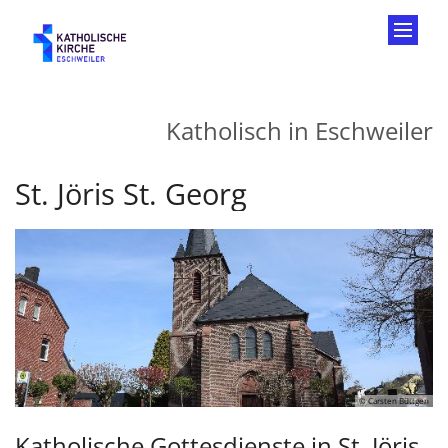
Zum Inhalt springen
Katholisch in Eschweiler
St. Jöris St. Georg
© Carsten Büttgen
Katholische Gottesdienste in St. Jöris