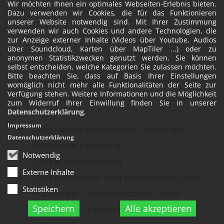
Wir möchten Ihnen ein optimales Webseiten-Erlebnis bieten.
katholisch.de
Dazu verwenden wir Cookies, die für das Funktionieren
unserer Website notwendig sind. Mit Ihrer Zustimmung
verwenden wir auch Cookies und andere Technologien, die
zur Anzeige externer Inhalte (Videos über Youtube, Audios
über Soundcloud, Karten über MapTiler ...) oder zu
Links
anonymen Statistikzwecken genutzt werden. Sie können
selbst entscheiden, welche Kategorien Sie zulassen möchten.
Bitte beachten Sie, dass auf Basis Ihrer Einstellungen
Evangelischer Kirchenkreis Jülich
womöglich nicht mehr alle Funktionalitäten der Seite zur
Verfügung stehen. Weitere Informationen und die Möglichkeit
Freie Gemeinde Apostolischer Christen
zum Widerruf Ihrer Einwillung finden Sie in unserer
Datenschutzerklärung
.
e.V.
Impressum
Sozialdienst katholischer Frauen e.V.
Datenschutzerklärung
Ortsverein Eschweiler
Notwendig
Caritas Lebenswelten
Externe Inhalte
Caritas-Betriebs- und Werkstätten GmbH
Statistiken
Pro Futura - Gemeinnütziger Träger
Speichern
Alle akzeptieren
katholischer Tageseinrichtungen