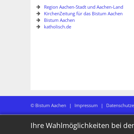
Region Aachen-Stadt und Aachen-Land
KirchenZeitung für das Bistum Aachen
Bistum Aachen
katholisch.de
© Bistum Aachen
Impressum
Datenschutze
Ihre Wahlmöglichkeiten bei de