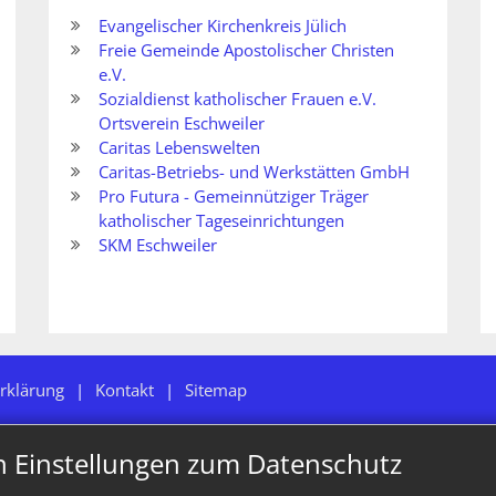
Evangelischer Kirchenkreis Jülich
Freie Gemeinde Apostolischer Christen
e.V.
Sozialdienst katholischer Frauen e.V.
Ortsverein Eschweiler
Caritas Lebenswelten
Caritas-Betriebs- und Werkstätten GmbH
Pro Futura - Gemeinnütziger Träger
katholischer Tageseinrichtungen
SKM Eschweiler
rklärung
Kontakt
Sitemap
n Einstellungen zum Datenschutz