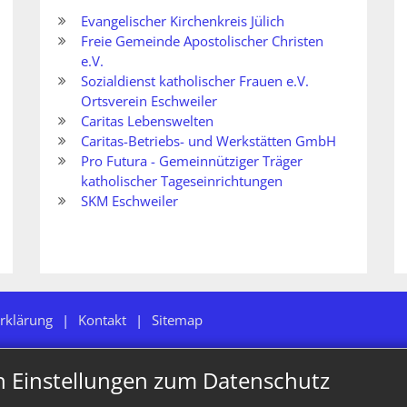
Evangelischer Kirchenkreis Jülich
Freie Gemeinde Apostolischer Christen
e.V.
Sozialdienst katholischer Frauen e.V.
Ortsverein Eschweiler
Caritas Lebenswelten
Caritas-Betriebs- und Werkstätten GmbH
Pro Futura - Gemeinnütziger Träger
katholischer Tageseinrichtungen
SKM Eschweiler
rklärung
Kontakt
Sitemap
n Einstellungen zum Datenschutz