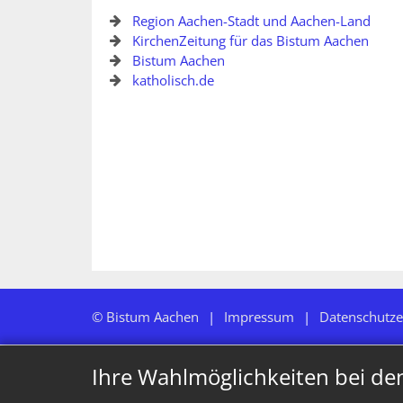
Region Aachen-Stadt und Aachen-Land
KirchenZeitung für das Bistum Aachen
Bistum Aachen
katholisch.de
© Bistum Aachen
Impressum
Datenschutze
Ihre Wahlmöglichkeiten bei de