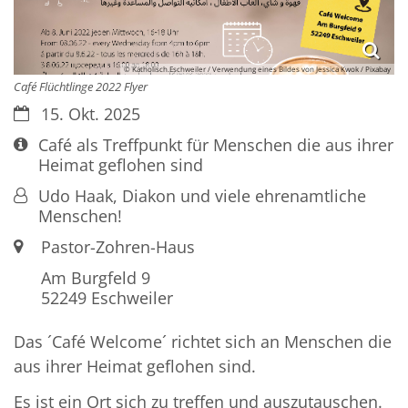
© Katholisch.Eschweiler / Verwendung eines Bildes von Jessica Kwok / Pixabay
Café Flüchtlinge 2022 Flyer
Datum:
15. Okt. 2025
Art bzw. Nummer:
Café als Treffpunkt für Menschen die aus ihrer
Heimat geflohen sind
Von:
Udo Haak, Diakon und viele ehrenamtliche
Menschen!
Ort:
Pastor-Zohren-Haus
Am Burgfeld 9
52249
Eschweiler
Das ´Café Welcome´ richtet sich an Menschen die
aus ihrer Heimat geflohen sind.
Es ist ein Ort sich zu treffen und auszutauschen.