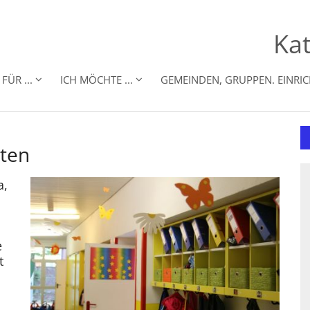
Kat
FÜR ...
ICH MÖCHTE ...
GEMEINDEN, GRUPPEN. EINRI
rten
a,
m
e
t