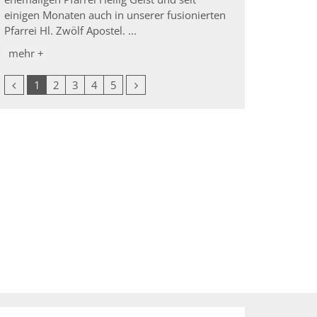
einigen Monaten auch in unserer fusionierten
Pfarrei Hl. Zwölf Apostel. ...
mehr +
Vorherige Seite
Nächste Seite
1
2
3
4
5