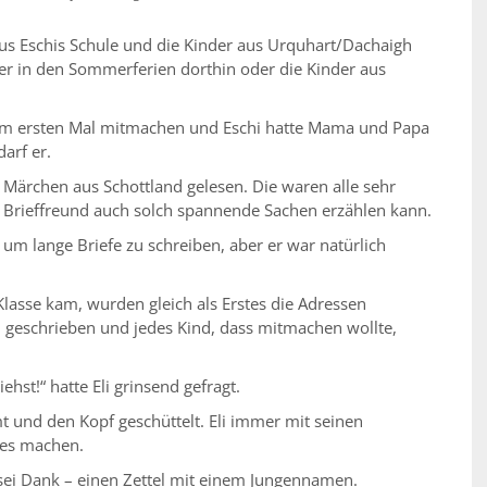
us Eschis Schule und die Kinder aus Urquhart/Dachaigh
er in den Sommerferien dorthin oder die Kinder aus
 zum ersten Mal mitmachen und Eschi hatte Mama und Papa
arf er.
le Märchen aus Schottland gelesen. Die waren alle sehr
in Brieffreund auch solch spannende Sachen erzählen kann.
l, um lange Briefe zu schreiben, aber er war natürlich
lasse kam, wurden gleich als Erstes die Adressen
l geschrieben und jedes Kind, dass mitmachen wollte,
st!“ hatte Eli grinsend gefragt.
t und den Kopf geschüttelt. Eli immer mit seinen
ies machen.
sei Dank – einen Zettel mit einem Jungennamen.