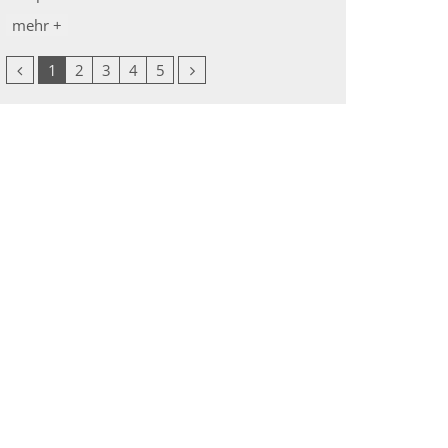
mehr +
Vorherige Seite
Nächste Seite
1
2
3
4
5