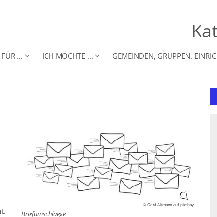
Kat
FÜR ...
ICH MÖCHTE ...
GEMEINDEN, GRUPPEN. EINRI
© Gerd Altmann auf pixabay
t.
Briefumschlaege