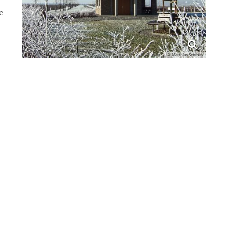
e
© Matthias Schmitz