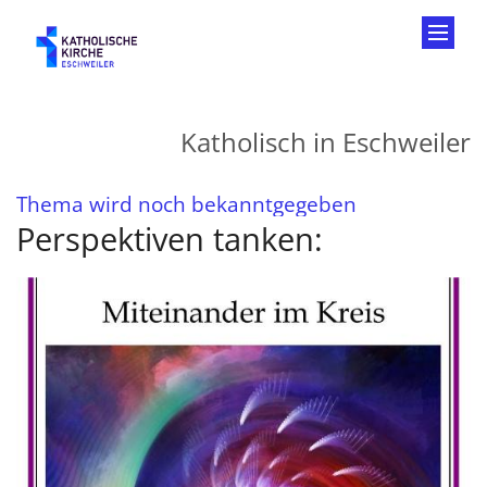
Zum Inhalt springen
Katholisch in Eschweiler
:
Thema wird noch bekanntgegeben
Perspektiven tanken: