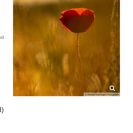
nd
© Moritz Knöringer / Unsplash
d)