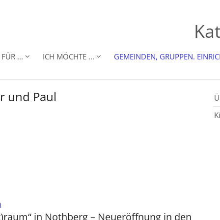
Kat
FÜR ...
ICH MÖCHTE ...
GEMEINDEN, GRUPPEN. EINRI
er und Paul
Ü
K
:
d
t)raum“ in Nothberg – Neueröffnung in den