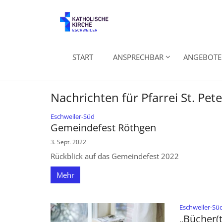
Zum Inhalt springen
START
ANSPRECHBAR
ANGEBOTE 
Nachrichten für Pfarrei St. Pet
:
Eschweiler-Süd
Gemeindefest Röthgen
3. Sept. 2022
Rückblick auf das Gemeindefest 2022
Mehr
Eschweiler-Sü
„Bücher(