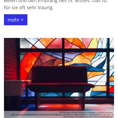
Beten und den Empfang des hl. Brotes. Das ist
für sie oft sehr traurig.
mehr +
© Foto von <a href=https://unsplash.com/@dcejoshe?
utm_source=unsplash&utm_medium=referral&utm_content=creditCopyText>Josh Eckstein</a> auf <a
href=https://unsplash.com/de/fotos/srE2j0JR9p0?