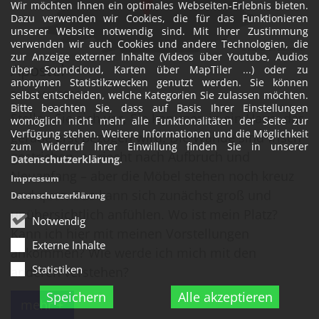
Wir möchten Ihnen ein optimales Webseiten-Erlebnis bieten.
Dazu verwenden wir Cookies, die für das Funktionieren
unserer Website notwendig sind. Mit Ihrer Zustimmung
verwenden wir auch Cookies und andere Technologien, die
© Katholisch Eschweiler
zur Anzeige externer Inhalte (Videos über Youtube, Audios
Apostel
über Soundcloud, Karten über MapTiler ...) oder zu
anonymen Statistikzwecken genutzt werden. Sie können
Fr. 1. Mai 2026
selbst entscheiden, welche Kategorien Sie zulassen möchten.
Bitte beachten Sie, dass auf Basis Ihrer Einstellungen
Stellen Sie sich vor, Sie kommen in ein Haus, das
womöglich nicht mehr alle Funktionalitäten der Seite zur
Verfügung stehen. Weitere Informationen und die Möglichkeit
gerade erst bezogen wird. Die Wände sind frisch
zum Widerruf Ihrer Einwillung finden Sie in unserer
gestrichen, es riecht nach Aufbruch und
Datenschutzerklärung
.
Neuanfang – aber die Möbel stehen noch kreuz
Impressum
und quer. Das kann sich zunächst groß und
Datenschutzerklärung
unübersichtlich anfühlen. Wo ist mein Platz?
Notwendig
Kann ich hier mit meinen Vorstellungen
Externe Inhalte
ankommen? Wie werde ich mich mit den
Statistiken
anderen verstehen?
Speichern
Alle akzeptieren
mehr +