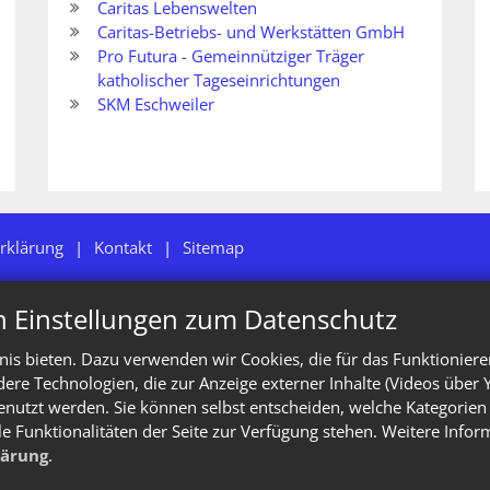
Caritas Lebenswelten
Caritas-Betriebs- und Werkstätten GmbH
Pro Futura - Gemeinnütziger Träger
katholischer Tageseinrichtungen
SKM Eschweiler
rklärung
Kontakt
Sitemap
n Einstellungen zum Datenschutz
is bieten. Dazu verwenden wir Cookies, die für das Funktioniere
e Technologien, die zur Anzeige externer Inhalte (Videos über 
enutzt werden. Sie können selbst entscheiden, welche Kategorien 
le Funktionalitäten der Seite zur Verfügung stehen. Weitere Info
lärung
.