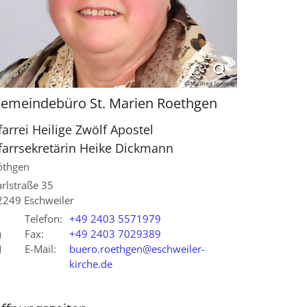
© Manfred Sonntag
emeindebüro St. Marien Roethgen
farrei Heilige Zwölf Apostel
farrsekretärin
Heike
Dickmann
öthgen
arlstraße 35
2249
Eschweiler
Telefon:
+49 2403 5571979
Fax:
+49 2403 7029389
E-Mail:
buero.roethgen@eschweiler-
kirche.de