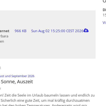
Ö
D
1
V
ernet
966 KB
Sun Aug 02 15:25:00 CEST 2026
arbara
ien
n
:
ugust und September 2026
Sonne, Auszeit
6
en! Zeit die Seele im Urlaub baumeln lassen und endlich zu
Sicherlich eine gute Zeit, um mal kräftig durchzuatmen
h bei den hohen Temperaturen. Andererseits wird mir