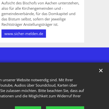
Aufsicht des Bischofs von Aachen unterstehen,
also für alle Kirchengemeinden und -
gemeindeverbände, für das Domkapitel und
das Bistum selbst, sofern der jeweilige
Rechtsträger Anstellungsträger ist.
www.sicher-melden.de
✕
n unserer Website notwendig sind. Mit Ihrer
Youtube, Audios über Soundcloud, Karten über
Sie zulassen möchten. Bitte beachten Sie, dass auf
rmationen und die Möglichkeit zum Widerruf Ihrer