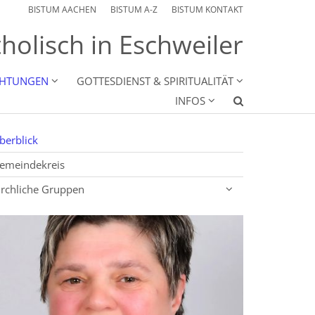
BISTUM AACHEN
BISTUM A-Z
BISTUM KONTAKT
holisch in Eschweiler
CHTUNGEN
GOTTESDIENST & SPIRITUALITÄT
INFOS
berblick
emeindekreis
irchliche Gruppen