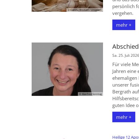
persönlich f
© Camille Brodard / Unsplash
vergehen.
mehr +
Abschied
Sa. 25. Juli 202
Für viele M
Jahren eine 
ehemaligen P
unserer fusi
Bergrath auf
© Manfred Sonntag
Hilfsbereits
guten Idee o
mehr +
Heilige 12 Apo