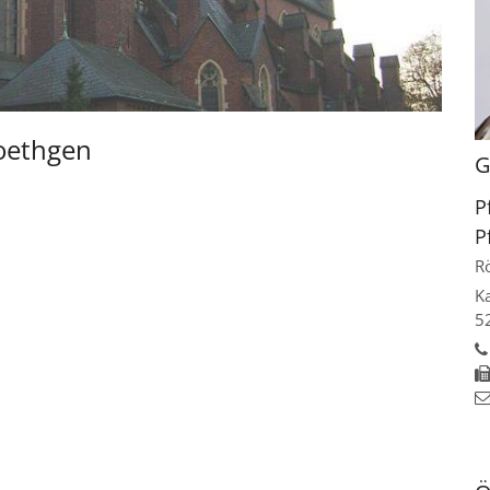
Roethgen
G
P
P
R
K
5