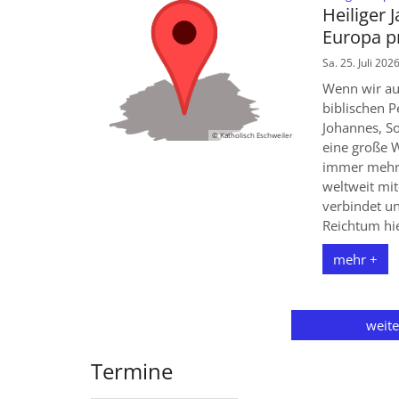
Heiliger 
Europa p
Sa. 25. Juli 202
Wenn wir au
biblischen P
Johannes, S
© Katholisch Eschweiler
eine große 
immer mehr
weltweit mi
verbindet u
Reichtum hie
mehr +
weit
Termine