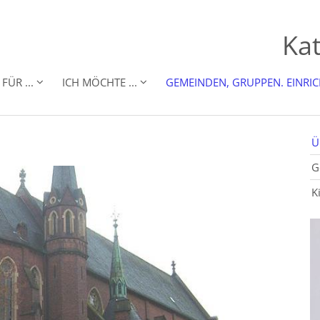
Kat
FÜR ...
ICH MÖCHTE ...
GEMEINDEN, GRUPPEN. EINRI
Ü
G
K