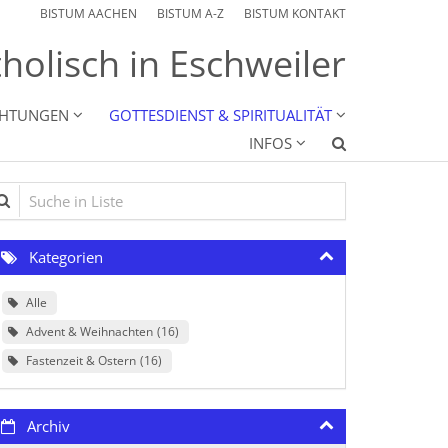
BISTUM AACHEN
BISTUM A-Z
BISTUM KONTAKT
holisch in Eschweiler
CHTUNGEN
GOTTESDIENST & SPIRITUALITÄT
INFOS
che in Liste
Kategorien
Alle
Advent & Weihnachten
16
Fastenzeit & Ostern
16
Archiv