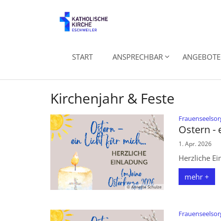
Zum Inhalt springen
START
ANSPRECHBAR
ANGEBOTE 
Kirchenjahr & Feste
Frauenseelsorge
Ostern - e
1. Apr. 2026
Herzliche Ei
mehr +
© Annette Schulze
Frauenseelsorg