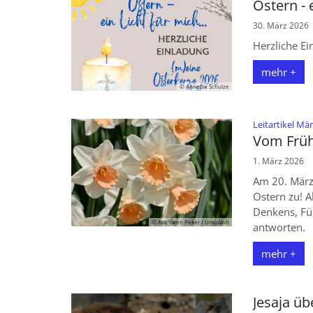
Ostern - e
30. März 2026
Herzliche Ei
mehr +
© Annette Schulze
Leitartikel Mä
Vom Früh
1. März 2026
Am 20. März 
Ostern zu! A
Denkens, Fü
© Aslı Yaren Peker / Unsplash
antworten.
mehr +
Jesaja üb