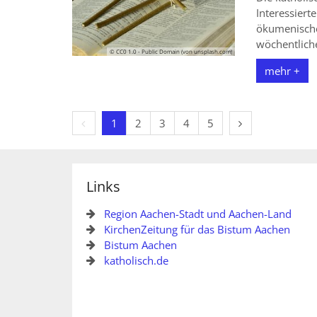
Interessiert
ökumenische
wöchentlich
© CC0 1.0 - Public Domain (von unsplash.com)
mehr +
Vorherige Seite
Nächste Seite
1
2
3
4
5
Links
Region Aachen-Stadt und Aachen-Land
KirchenZeitung für das Bistum Aachen
Bistum Aachen
katholisch.de