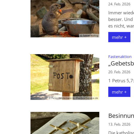
24. Feb. 2026
Immer wiede
besser. Und 
es nicht, wa
© Tobias Kölling
mehr +
:
Fastenaktion
„Gebetsb
20. Feb. 2026
1 Petrus 5,7
mehr +
© Peter Weidemann In: Pfarrbriefservice.de
Besinnung
13. Feb. 2026
Die katholis