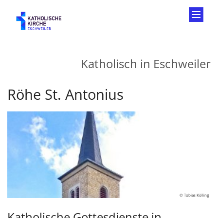
Zum Inhalt springen
Katholisch in Eschweiler
Röhe St. Antonius
© Tobias Kölling
Katholische Gottesdienste in