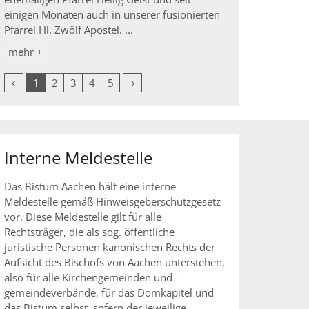
einigen Monaten auch in unserer fusionierten
Pfarrei Hl. Zwölf Apostel. ...
mehr +
Vorherige Seite
Nächste Seite
1
2
3
4
5
Interne Meldestelle
Das Bistum Aachen hält eine interne
Meldestelle gemäß Hinweisgeberschutzgesetz
vor. Diese Meldestelle gilt für alle
Rechtsträger, die als sog. öffentliche
juristische Personen kanonischen Rechts der
Aufsicht des Bischofs von Aachen unterstehen,
also für alle Kirchengemeinden und -
gemeindeverbände, für das Domkapitel und
das Bistum selbst, sofern der jeweilige