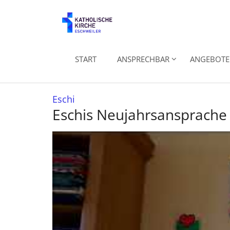
Zum Inhalt springen
START
ANSPRECHBAR
ANGEBOTE 
:
Eschi
Eschis Neujahrsansprache