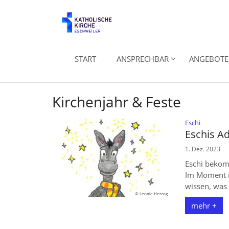
Zum Inhalt springen
START
ANSPRECHBAR
ANGEBOTE 
Kirchenjahr & Feste
:
Eschi
Eschis A
1. Dez. 2023
Eschi bekom
Im Moment in
wissen, was d
© Leonie Herzog
mehr +