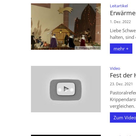
:
Leitartikel
Erwärme
1. Dez. 2022
Liebe Schwe
halten, sind
mehr +
© Wolfgang Wedekin
:
Video
Fest der 
23. Dez. 2021
Pastoralrefe
Krippendars
vergleichen.
Zum Video