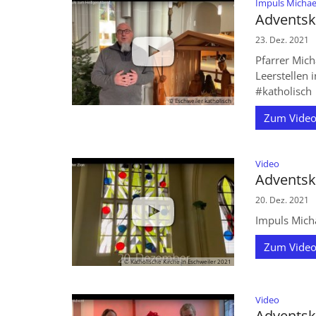
Impuls Michae
Adventsk
23. Dez. 2021
Pfarrer Mich
Leerstellen
#katholisch
© Eschweiler katholisch
Zum Video
:
Video
Adventsk
20. Dez. 2021
Impuls Mich
Zum Video
© Katholische Kirche in Eschweiler 2021
© Eschweiler katholisch
:
Video
Adventsk