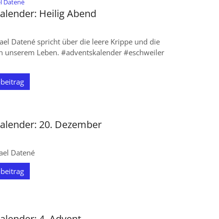
:
l Datené
alender: Heilig Abend
ael Datené spricht über die leere Krippe und die
 in unserem Leben. #adventskalender #eschweiler
beitrag
alender: 20. Dezember
ael Datené
beitrag
alender: 4. Advent