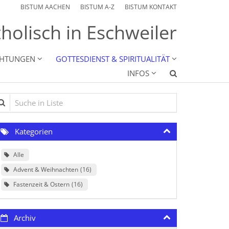
BISTUM AACHEN
BISTUM A-Z
BISTUM KONTAKT
holisch in Eschweiler
CHTUNGEN
GOTTESDIENST & SPIRITUALITÄT
INFOS
che in Liste
Kategorien
Alle
Advent & Weihnachten
16
Fastenzeit & Ostern
16
Archiv