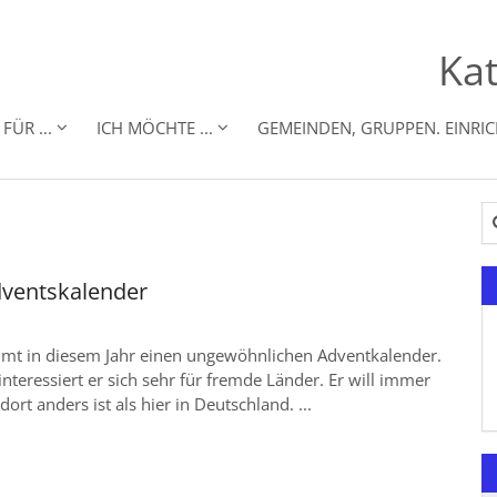
Kat
FÜR ...
ICH MÖCHTE ...
GEMEINDEN, GRUPPEN. EINRI
Su
dventskalender
mt in diesem Jahr einen ungewöhnlichen Adventkalender.
teressiert er sich sehr für fremde Länder. Er will immer
ort anders ist als hier in Deutschland. ...