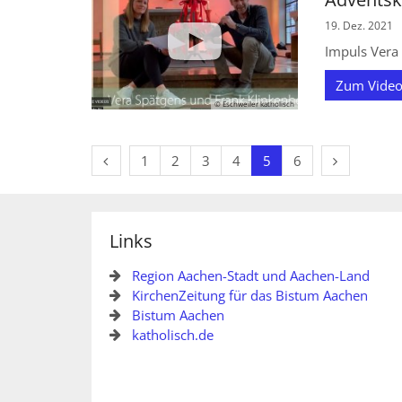
19. Dez. 2021
Impuls Vera
Zum Video
© Eschweiler katholisch
© Katholische Kirche in Eschweiler 2021
Vorherige Seite
Erste Seite
Nächste Se
1
2
3
4
5
6
Links
Region Aachen-Stadt und Aachen-Land
KirchenZeitung für das Bistum Aachen
© Eschweiler katholisch
Bistum Aachen
katholisch.de