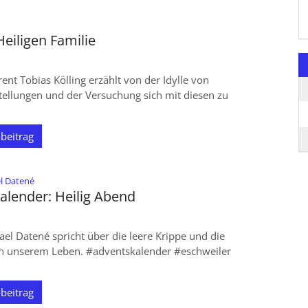
Heiligen Familie
rent Tobias Kölling erzählt von der Idylle von
tellungen und der Versuchung sich mit diesen zu
beitrag
:
l Datené
alender: Heilig Abend
ael Datené spricht über die leere Krippe und die
 in unserem Leben. #adventskalender #eschweiler
beitrag