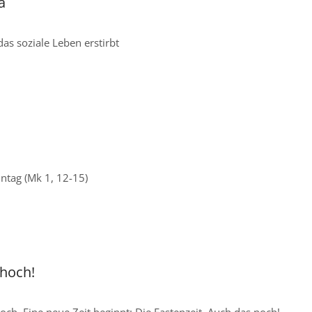
a
as soziale Leben erstirbt
ntag (Mk 1, 12-15)
hoch!
ch. Eine neue Zeit beginnt: Die Fastenzeit. Auch das noch!