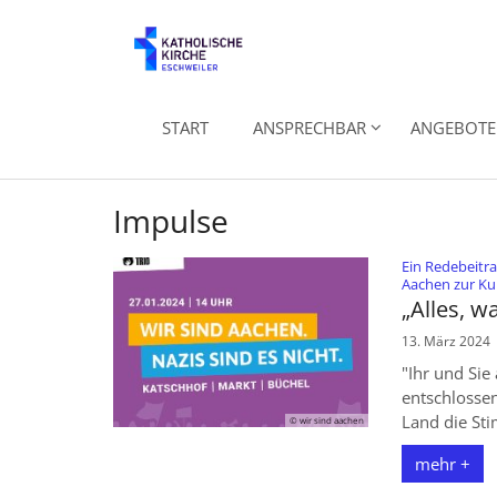
Zum Inhalt springen
START
ANSPRECHBAR
ANGEBOTE 
Impulse
Ein Redebeitra
Aachen zur Ku
„Alles, w
13. März 2024
"Ihr und Sie 
entschlossen
Land die Sti
© wir sind aachen
mehr +