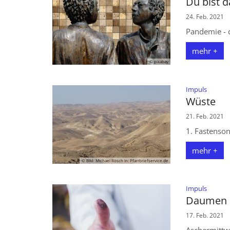
Du bist d
24. Feb. 2021
Pandemie - d
mehr +
© pixabay
© Kath. Kirche in Eschweiler
:
Impuls
Wüste
21. Feb. 2021
1. Fastenson
mehr +
© Bild: Michael Rösch In: Pfarrbriefservice.de
:
Impuls
Daumen 
17. Feb. 2021
Aschermittwo