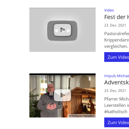
:
Video
Fest der 
23. Dez. 2021
Pastoralrefe
Krippendars
vergleichen.
Zum Video
Impuls Michae
Adventsk
23. Dez. 2021
Pfarrer Mich
Leerstellen
#katholisch
© Eschweiler katholisch
Zum Video