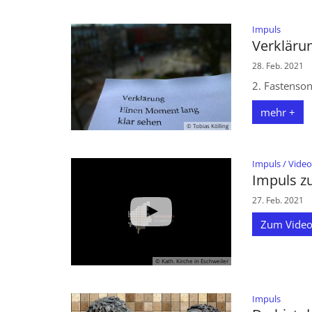
:
Impuls
Verkläru
28. Feb. 2021
2. Fastenson
mehr +
© Tobias Kölling
© Eschweiler katholisch
Impuls / Video
Impuls z
27. Feb. 2021
Zum Video
© Kath. Kirche in Eschweiler
:
Impuls