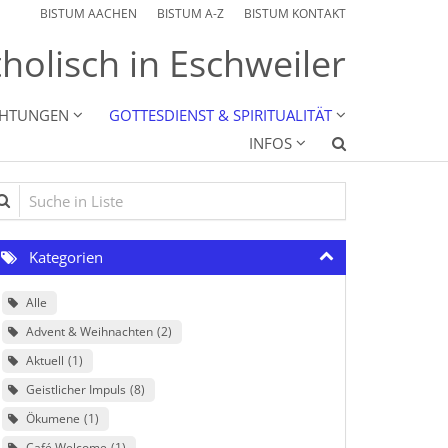
BISTUM AACHEN
BISTUM A-Z
BISTUM KONTAKT
holisch in Eschweiler
CHTUNGEN
GOTTESDIENST & SPIRITUALITÄT
INFOS
che in Liste
Kategorien
Alle
Advent & Weihnachten
2
Aktuell
1
Geistlicher Impuls
8
Ökumene
1
Café Welcome
1