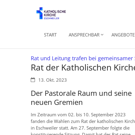
Zum Inhalt springen
START
ANSPRECHBAR
ANGEBOTE 
Rat und Leitung trafen bei gemeinsamer 
Rat der Katholischen Kirche
Datum:
13. Okt. 2023
Der Pastorale Raum und seine
neuen Gremien
Im Zeitraum vom 02. bis 10. September 2023
fanden die Wahlen zum Rat der katholischen Kirc
in Eschweiler statt. Am 27. September folgte die
konstituierende Sitzung. Damit hat der Rat seine