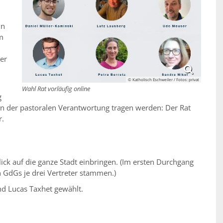
in
m
ler
© Katholisch Eschweiler / Fotos: privat
Wahl Rat vorläufig online
g
an der pastoralen Verantwortung tragen werden: Der Rat
r.
lick auf die ganze Stadt einbringen. (Im ersten Durchgang
 GdGs je drei Vertreter stammen.)
nd Lucas Taxhet gewählt.