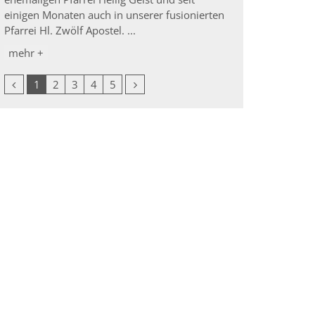
einigen Monaten auch in unserer fusionierten
Pfarrei Hl. Zwölf Apostel. ...
mehr +
Vorherige Seite
Nächste Seite
1
2
3
4
5