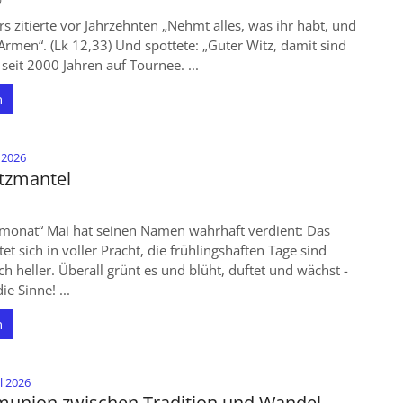
rs zitierte vor Jahrzehnten „Nehmt alles, was ihr habt, und
Armen“. (Lk 12,33) Und spottete: „Guter Witz, damit sind
 seit 2000 Jahren auf Tournee. ...
n
:
i 2026
tzmantel
onat“ Mai hat seinen Namen wahrhaft verdient: Das
et sich in voller Pracht, die frühlingshaften Tage sind
ch heller. Überall grünt es und blüht, duftet und wächst -
ie Sinne! ...
n
:
il 2026
union zwischen Tradition und Wandel