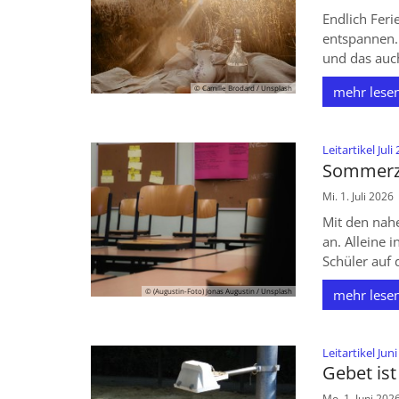
Endlich Feri
entspannen. 
und das auc
© Camille Brodard / Unsplash
mehr lese
Leitartikel Juli
Sommerze
Mi. 1. Juli 2026
Mit den nah
an. Alleine 
Schüler auf d
© (Augustin-Foto) Jonas Augustin / Unsplash
mehr lese
Leitartikel Jun
Gebet ist
Mo. 1. Juni 202