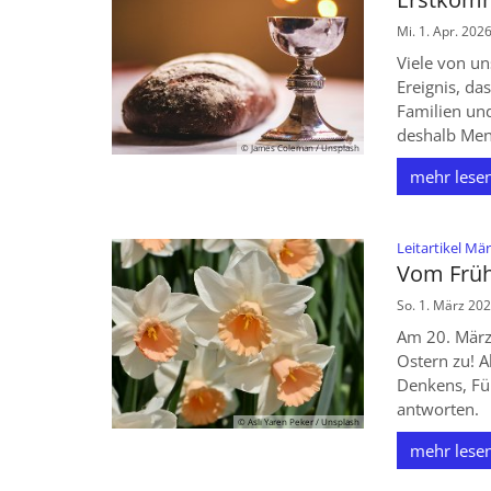
Mi. 1. Apr. 202
Viele von un
Ereignis, da
Familien un
deshalb Mens
© James Coleman / Unsplash
mehr lese
Leitartikel Mä
Vom Früh
So. 1. März 20
Am 20. März 
Ostern zu! A
Denkens, Fü
antworten.
© Aslı Yaren Peker / Unsplash
mehr lese