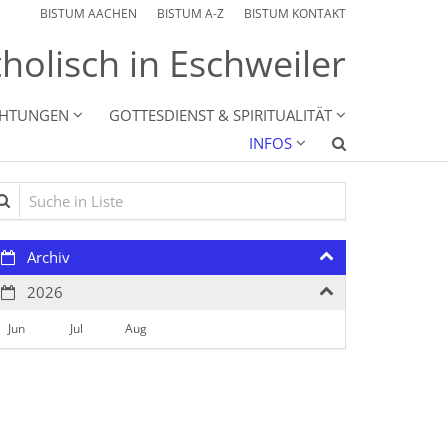
BISTUM AACHEN
BISTUM A-Z
BISTUM KONTAKT
holisch in Eschweiler
CHTUNGEN
GOTTESDIENST & SPIRITUALITÄT
INFOS
che in Liste
Archiv
2026
Jun
Jul
Aug