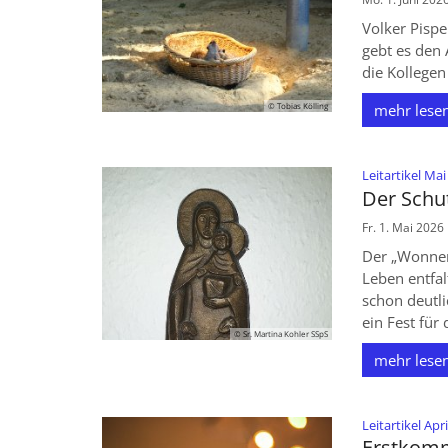
Volker Pispe
gebt es den 
die Kollegen
© Tobias Kölling
mehr lese
Leitartikel Ma
Der Schu
Fr. 1. Mai 2026
Der „Wonnem
Leben entfalt
schon deutli
ein Fest für d
© Sr. Martina Kohler SSpS
mehr lese
Leitartikel Apr
Erstkomm