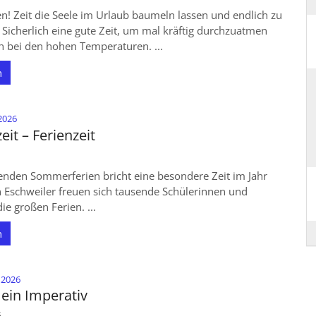
en! Zeit die Seele im Urlaub baumeln lassen und endlich zu
Sicherlich eine gute Zeit, um mal kräftig durchzuatmen
h bei den hohen Temperaturen. ...
n
:
 2026
it – Ferienzeit
enden Sommerferien bricht eine besondere Zeit im Jahr
in Eschweiler freuen sich tausende Schülerinnen und
ie großen Ferien. ...
n
:
i 2026
 ein Imperativ
6