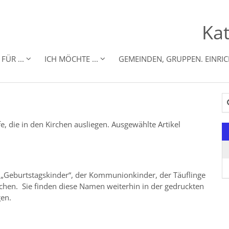
Kat
FÜR ...
ICH MÖCHTE ...
GEMEINDEN, GRUPPEN. EINRI
Su
fe, die in den Kirchen ausliegen. Ausgewählte Artikel
 „Geburtstagskinder“, der Kommunionkinder, der Täuflinge
ichen. Sie finden diese Namen weiterhin in der gedruckten
gen.